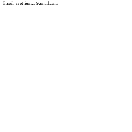
Email:
rrettigmgs@gmail.com
Maria Zhu
Manager
Tel:
+39 3246155322
SERVIZI
Contatti & Preventivo
Privacy Policy
© 2020 MGS s.r.ls. Tutti i diritti riservati.